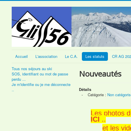
Accueil
L'association
Le C.A.
Les statuts
CR AG 20
Tous nos séjours au ski
Nouveautés
SOS, identifiant ou mot de passe
perdu ...
Je m'identifie ou je me déconnecte
Détails
..
Catégorie :
Non catégoris
Les photos d
ICI
..
et les vi