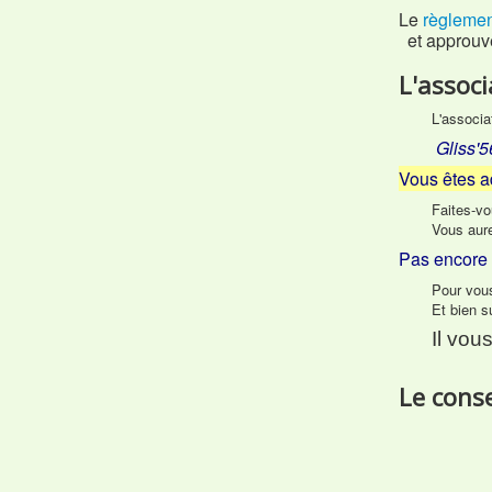
Le
règlement
et approuvé
L'associ
L'associa
Gliss'5
Vous êtes a
Faites-vo
Vous aure
Pas encore
Pour vous
Et bien s
Il vous
Le cons