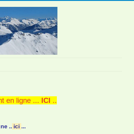
t en ligne ...
ICI
..
ne ..
ici
...