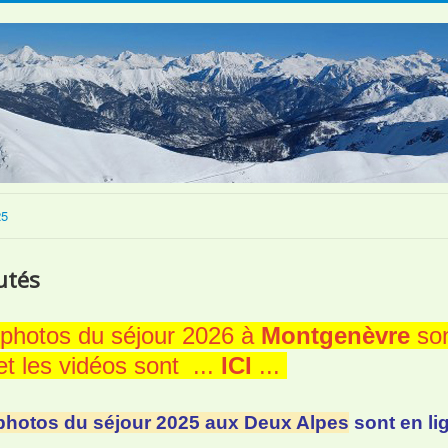
25
utés
photos du séjour 2026 à
Montgenèvre
son
et les vidéos sont ...
ICI
...
photos du séjour 2025 aux Deux Alpes
sont en lig