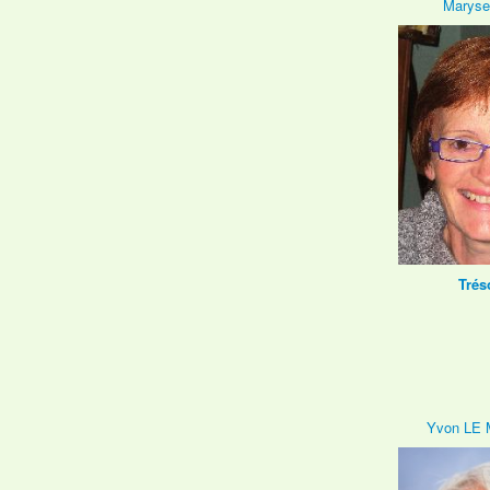
Marys
Trés
Yvon LE