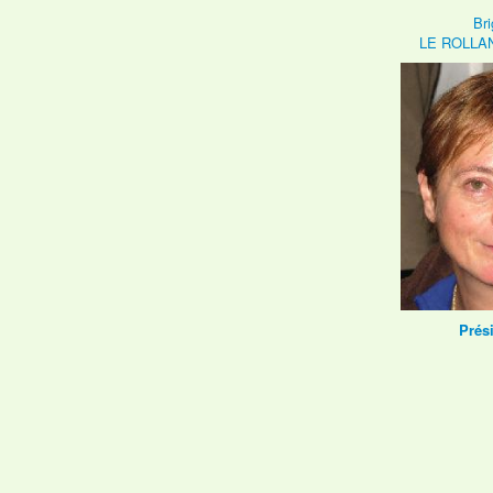
Bri
LE ROLLA
Prés