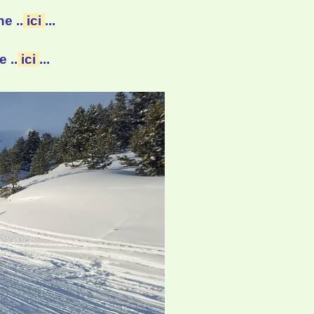
e ..
ici
...
 ..
ici
...