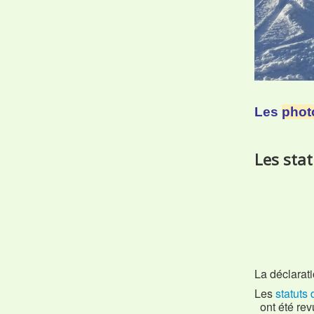
Les
phot
Les stat
La déclarati
Les
statuts 
ont été rev