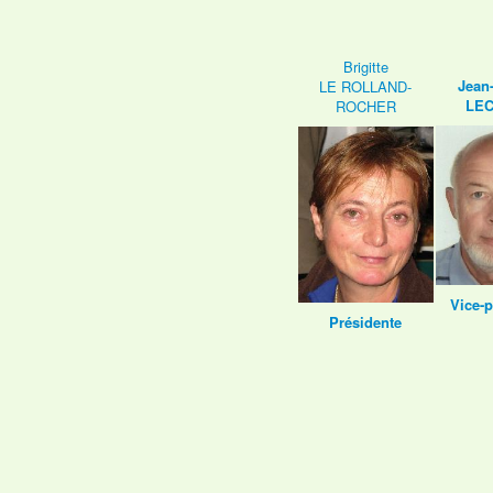
Brigitte
Jean
LE ROLLAND-
LE
ROCHER
Vice-p
Présidente