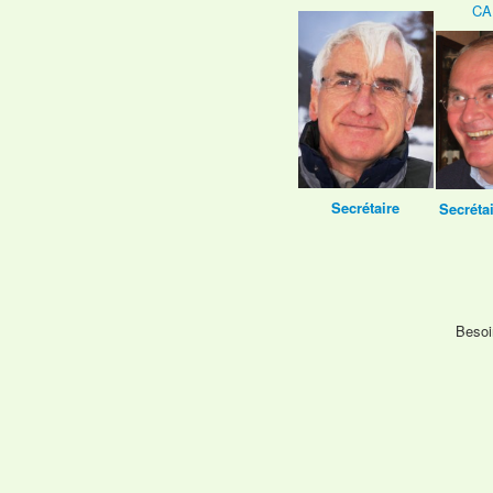
CA
Secrétaire
Secrétai
Besoin