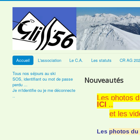
Accueil
L'association
Le C.A.
Les statuts
CR AG 20
Tous nos séjours au ski
Nouveautés
SOS, identifiant ou mot de passe
perdu ...
Je m'identifie ou je me déconnecte
..
Les photos d
ICI
..
et les vi
Les
photos du 