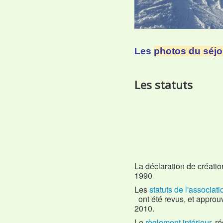
Les
photos du séj
Les statuts
La déclaration de créatio
1990
Les
statuts de l'associat
ont été revus, et appro
2010.
Le
règlement intérieur,
ré